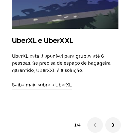
UberXL e UberXXL
Vi
UberXL está disponível para grupos até 6
Quan
pessoas. Se precisa de espaço de bagageira
para
garantido, UberXXL é a solução.
pode
ou d
Saiba mais sobre o UberXL
Saib
1/4