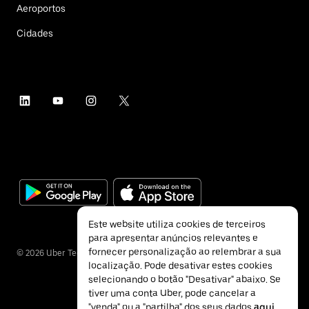
Aeroportos
Cidades
Este website utiliza cookies de terceiros
para apresentar anúncios relevantes e
fornecer personalização ao relembrar a sua
©
2026
Uber Technologies Inc.
localização. Pode desativar estes cookies
selecionando o botão "Desativar" abaixo. Se
tiver uma conta Uber, pode cancelar a
"venda" ou a "partilha" dos seus dados
aqui
.