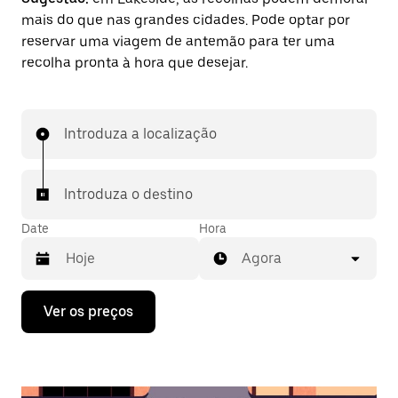
mais do que nas grandes cidades. Pode optar por
reservar uma viagem de antemão para ter uma
recolha pronta à hora que desejar.
Introduza a localização
Introduza o destino
Date
Hora
Agora
Prima
Ver os preços
a
tecla
da
seta
para
interagir