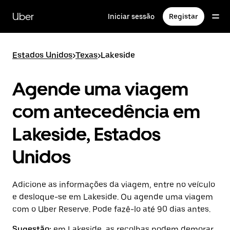
Avançar
para
Uber
Iniciar sessão
Registar
o
conteúdo
principal
Estados Unidos
>
Texas
>
Lakeside
Agende uma viagem
com antecedência em
Lakeside, Estados
Unidos
Adicione as informações da viagem, entre no veículo
e desloque-se em Lakeside. Ou agende uma viagem
com o Uber Reserve. Pode fazê-lo até 90 dias antes.
Sugestão:
em Lakeside, as recolhas podem demorar