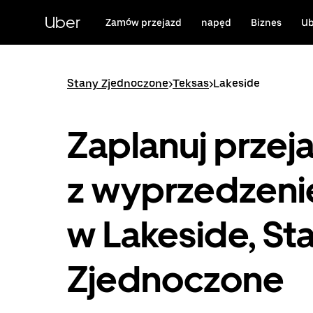
Przejdź
do
Uber
Zamów przejazd
napęd
Biznes
Ub
głównej
zawartości
Stany Zjednoczone
>
Teksas
>
Lakeside
Zaplanuj przej
z wyprzedzen
w Lakeside, St
Zjednoczone