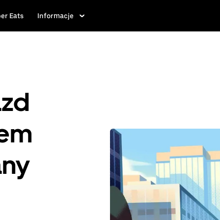
er Eats
Informacje
azd
iem
any