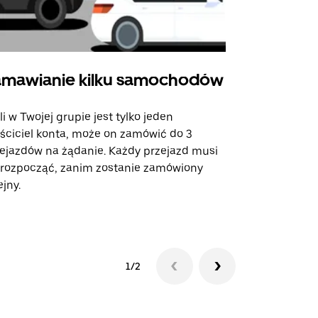
mawianie kilku samochodów
Uber Shu
li w Twojej grupie jest tylko jeden
Opcja Shutt
ściciel konta, może on zamówić do 3
trasach lot
ejazdów na żądanie. Każdy przejazd musi
miejscach w
 rozpocząć, zanim zostanie zamówiony
ejny.
Zobacz dost
1/2