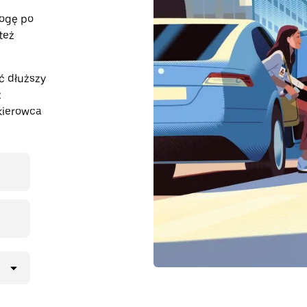
rogę po
też
ć dłuższy
z
kierowca