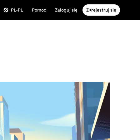
PL-PL
Pomoc
Zaloguj się
Zarejestruj się