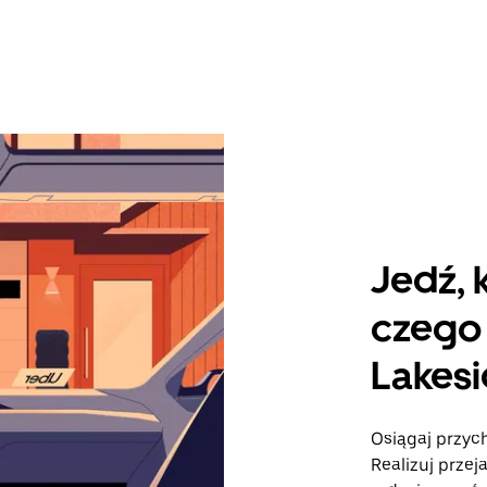
Jedź, 
czego 
Lakes
Osiągaj przych
Realizuj przej