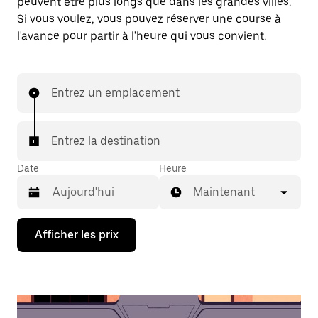
peuvent être plus longs que dans les grandes villes.
Si vous voulez, vous pouvez réserver une course à
l'avance pour partir à l'heure qui vous convient.
Entrez un emplacement
Entrez la destination
Date
Heure
Maintenant
Appuyez
Afficher les prix
sur
la
flèche
vers
le
bas
pour