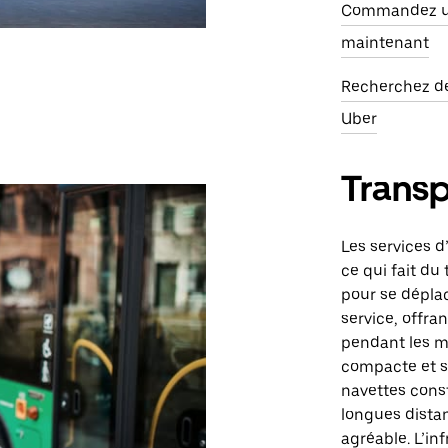
Commandez un
maintenant
Recherchez de
Uber
Trans
Les services d
ce qui fait d
pour se déplac
service, offra
pendant les mo
compacte et se
navettes cons
longues dista
agréable. L’in