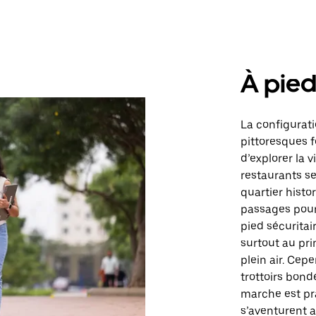
À pie
La configurat
pittoresques 
d’explorer la 
restaurants se
quartier histor
passages pour
pied sécuritai
surtout au pri
plein air. Cep
trottoirs bon
marche est pr
s’aventurent a