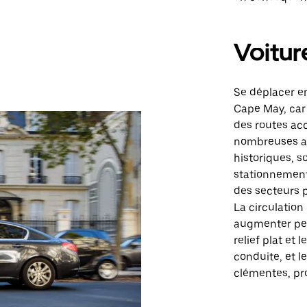
Voitur
Se déplacer en
Cape May, car l
des routes ac
nombreuses att
historiques, s
stationnement
des secteurs 
La circulation
augmenter pen
relief plat et 
conduite, et 
clémentes, pro