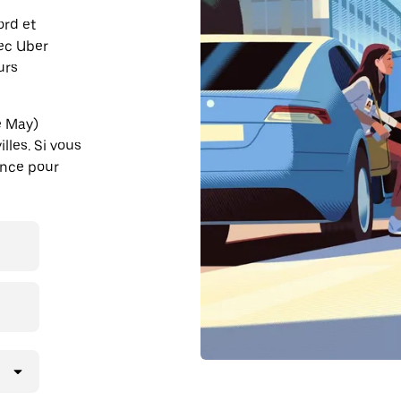
ord et
vec Uber
urs
e May)
lles. Si vous
ance pour