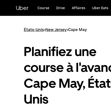
Passer
au
Uber
Course
Drive
Affaires
Uber Eats
contenu
principal
États-Unis
>
New Jersey
>
Cape May
Planifiez une
course à l'avan
Cape May, État
Unis