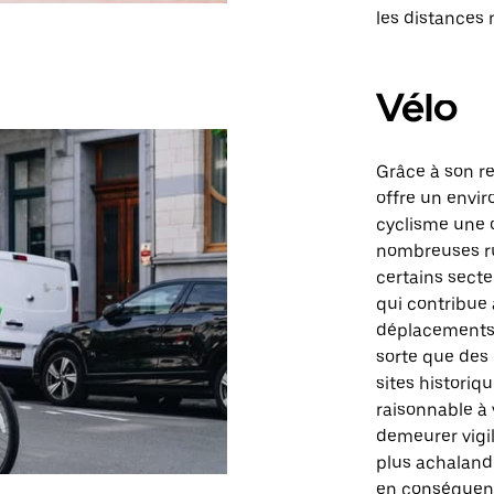
les distances 
Vélo
Grâce à son re
offre un envir
cyclisme une 
nombreuses rue
certains secte
qui contribue à
déplacements. 
sorte que des 
sites historiq
raisonnable à 
demeurer vigil
plus achalandés
en conséquen