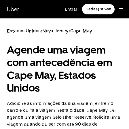
Pular
para
Uber
Entrar
Cadastrar-se
o
conteúdo
principal
Estados Unidos
>
Nova Jersey
>
Cape May
Agende uma viagem
com antecedência em
Cape May, Estados
Unidos
Adicione as informações da sua viagem, entre no
carro e curta a viagem nesta cidade: Cape May. Ou
agende uma viagem pelo Uber Reserve. Solicite uma
viagem quando quiser com até 90 dias de