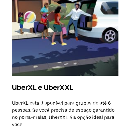
UberXL e UberXXL
Vi
UberXL está disponível para grupos de até 6
Ao c
pessoas. Se você precisa de espaço garantido
sua 
no porta-malas, UberXXL é a opção ideal para
adic
você.
dese