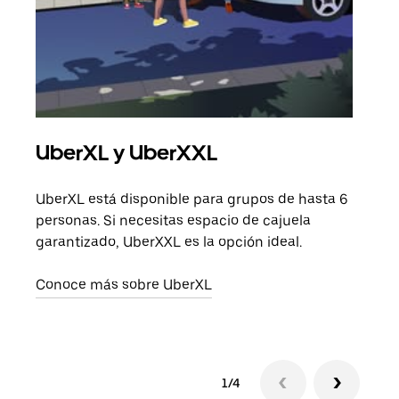
UberXL y UberXXL
Via
UberXL está disponible para grupos de hasta 6
Cuan
personas. Si necesitas espacio de cajuela
viaj
garantizado, UberXXL es la opción ideal.
prop
Conoce más sobre UberXL
Obté
1/4