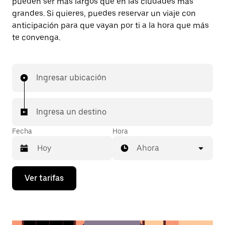
pueden ser más largos que en las ciudades más
grandes. Si quieres, puedes reservar un viaje con
anticipación para que vayan por ti a la hora que más
te convenga.
Ingresar ubicación
Ingresa un destino
Fecha
Hora
Ahora
Presiona
Ver tarifas
la
flecha
hacia
abajo
para