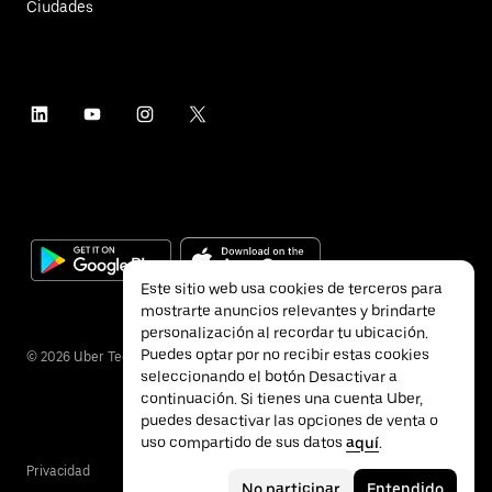
Ciudades
Este sitio web usa cookies de terceros para
mostrarte anuncios relevantes y brindarte
personalización al recordar tu ubicación.
Puedes optar por no recibir estas cookies
©
2026
Uber Technologies Inc.
seleccionando el botón Desactivar a
continuación. Si tienes una cuenta Uber,
puedes desactivar las opciones de venta o
uso compartido de sus datos
aquí
.
Privacidad
Accesibilidad
Términos
No participar
Entendido