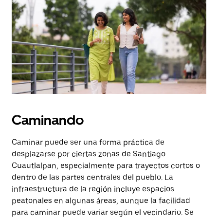
Presiona
la
tecla Esc
para
cerrar
el
calendario.
Caminando
Caminar puede ser una forma práctica de
desplazarse por ciertas zonas de Santiago
Cuautlalpan, especialmente para trayectos cortos o
dentro de las partes centrales del pueblo. La
infraestructura de la región incluye espacios
peatonales en algunas áreas, aunque la facilidad
para caminar puede variar según el vecindario. Se