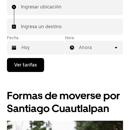
Ingresar ubicación
Ingresa un destino
Fecha
Hora
Ahora
Presiona
Ver tarifas
la
flecha
hacia
abajo
para
Formas de moverse por
interactuar
con
el
Santiago Cuautlalpan
calendario
y
selecciona
una
fecha.