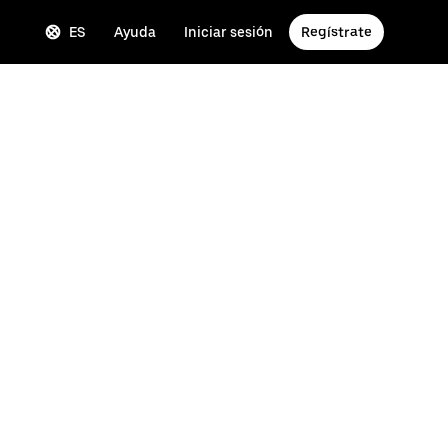
ES
Ayuda
Iniciar sesión
Regístrate