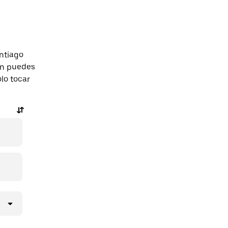
ntiago
én puedes
olo tocar