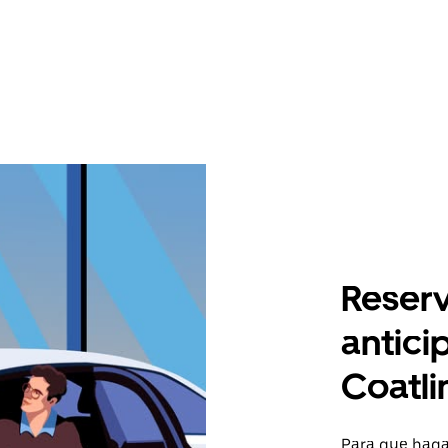
Reserv
antici
Coatli
Para que hagas