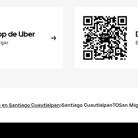
pp de Uber
rgar
s en Santiago Cuautlalpan
>
Santiago CuautlalpanTOSan Mig