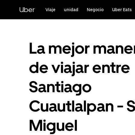
Saltar
al
Uber
Viaje
unidad
Negocio
Uber Eats
contenido
principal
La mejor mane
de viajar entre
Santiago
Cuautlalpan - 
Miguel