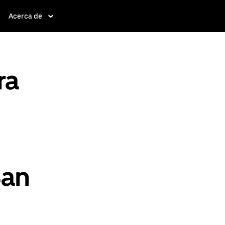
Acerca de
ra
San