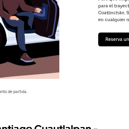
para el traye
Coatlinchán. S
en cualquier 
Reserva un
nto de partida.
antiago Cuautlalpan -