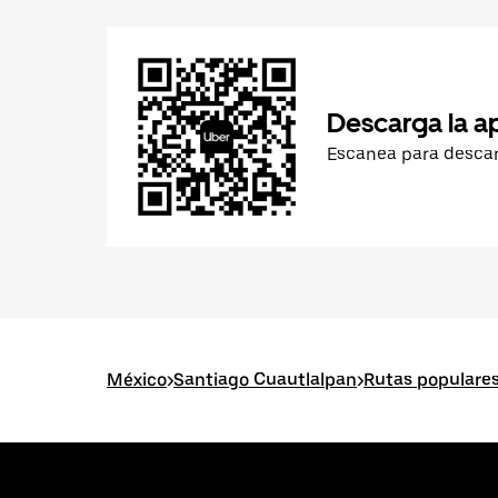
Descarga la a
Escanea para desca
México
>
Santiago Cuautlalpan
>
Rutas populare