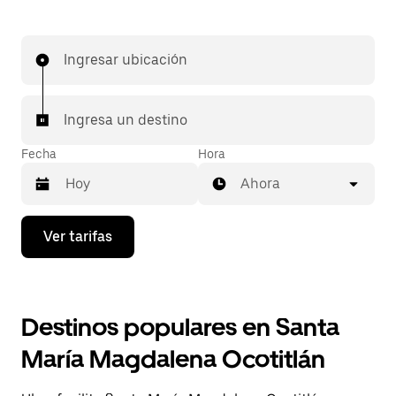
Ingresar ubicación
Ingresa un destino
Fecha
Hora
Ahora
Presiona
Ver tarifas
la
flecha
hacia
abajo
para
Destinos populares en Santa
interactuar
con
María Magdalena Ocotitlán
el
calendario
y