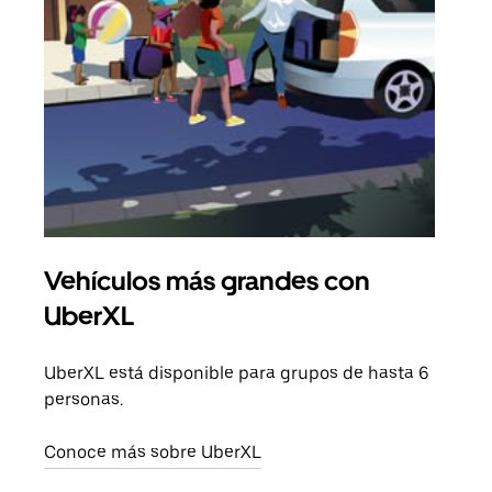
Vehículos más grandes con
Via
UberXL
Cuan
viaj
UberXL está disponible para grupos de hasta 6
prop
personas.
Obté
Conoce más sobre UberXL