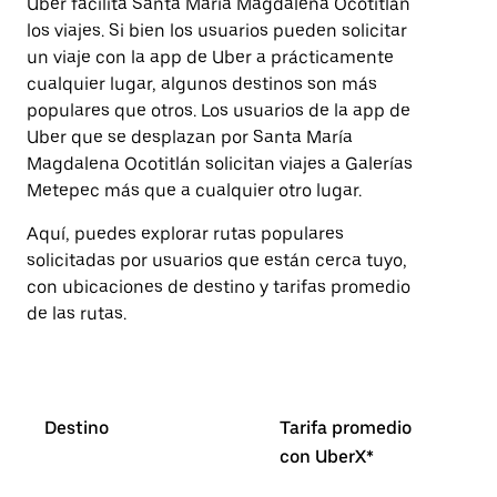
Uber facilita Santa María Magdalena Ocotitlán
selecciona
una
los viajes. Si bien los usuarios pueden solicitar
fecha.
un viaje con la app de Uber a prácticamente
Presiona
cualquier lugar, algunos destinos son más
la
tecla Esc
populares que otros. Los usuarios de la app de
para
Uber que se desplazan por Santa María
cerrar
Magdalena Ocotitlán solicitan viajes a Galerías
el
calendario.
Metepec más que a cualquier otro lugar.
Aquí, puedes explorar rutas populares
solicitadas por usuarios que están cerca tuyo,
con ubicaciones de destino y tarifas promedio
de las rutas.
Destino
Tarifa promedio
con UberX*