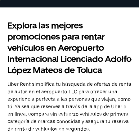
con
8
para
es
el
al ago
interactuar
del ago
calendario
10.
con
8
y
el
al ago
selecciona
Explora las mejores
calendario
10.
una
y
fecha.
promociones para rentar
selecciona
Presiona
una
la
vehículos en Aeropuerto
fecha.
tecla Esc
Presiona
para
Internacional Licenciado Adolfo
la
cerrar
tecla Esc
el
López Mateos de Toluca
para
calendario.
cerrar
el
Uber Rent simplifica tu búsqueda de ofertas de renta
calendario.
de autos en el aeropuerto TLC para ofrecer una
experiencia perfecta a las personas que viajan, como
tú. Ya sea que reserves a través de la app de Uber o
en línea, compara sin esfuerzo vehículos de primera
categoría de marcas conocidas y asegura tu reserva
de renta de vehículos en segundos.