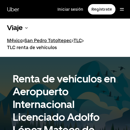
Saltar
al
Uber
Iniciar sesión
Regístrate
contenido
principal
Viaje
México
>
San Pedro Totoltepec
>
TLC
>
TLC renta de vehículos
Renta de vehículos en
Aeropuerto
Internacional
Licenciado Adolfo
López Mateos de