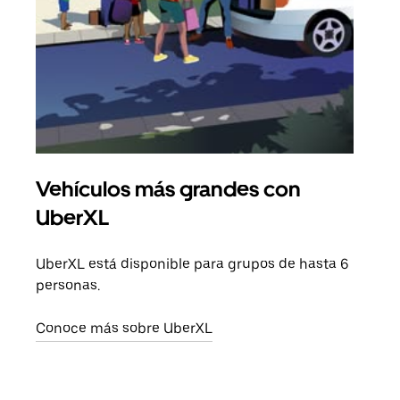
Vehículos más grandes con
Via
UberXL
Cuan
viaj
UberXL está disponible para grupos de hasta 6
prop
personas.
Obté
Conoce más sobre UberXL