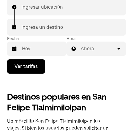
Ingresar ubicación
Ingresa un destino
Fecha
Hora
Ahora
Presiona
Ver tarifas
la
flecha
hacia
abajo
para
Destinos populares en San
interactuar
con
Felipe Tlalmimilolpan
el
calendario
y
Uber facilita San Felipe Tlalmimilolpan los
selecciona
una
viajes. Si bien los usuarios pueden solicitar un
fecha.