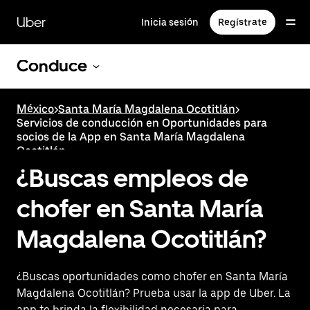
Saltar
al
Uber
Inicia sesión
Regístrate
contenido
principal
Conduce
México
>
Santa María Magdalena Ocotitlán
>
Servicios de conducción en Oportunidades para
socios de la App en Santa María Magdalena
Ocotitlán
¿Buscas empleos de
chofer en Santa María
Magdalena Ocotitlán?
¿Buscas oportunidades como chofer en Santa María
Magdalena Ocotitlán? Prueba usar la app de Uber. La
app te brinda la flexibilidad necesaria para