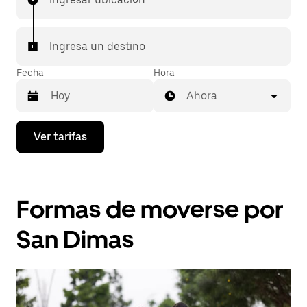
Ingresa un destino
Fecha
Hora
Ahora
Presiona
Ver tarifas
la
flecha
hacia
abajo
para
Formas de moverse por
interactuar
con
el
San Dimas
calendario
y
selecciona
una
fecha.
Presiona