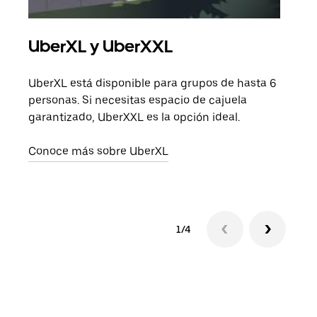
UberXL y UberXXL
Via
UberXL está disponible para grupos de hasta 6
Cuan
personas. Si necesitas espacio de cajuela
viaj
garantizado, UberXXL es la opción ideal.
prop
Conoce más sobre UberXL
Obté
1/4