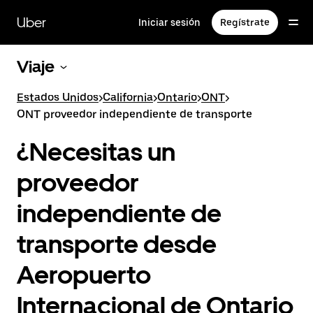
Saltar
al
Uber
Iniciar sesión
Regístrate
contenido
principal
Viaje
Estados Unidos
>
California
>
Ontario
>
ONT
>
ONT proveedor independiente de transporte
¿Necesitas un
proveedor
independiente de
transporte desde
Aeropuerto
Internacional de Ontario