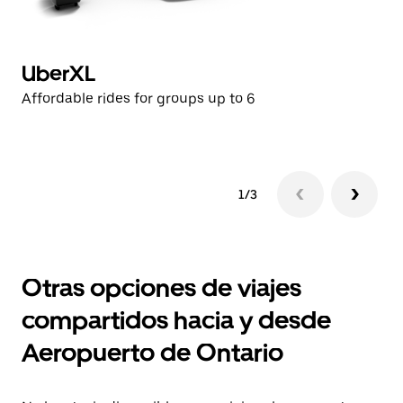
UberXL
U
Affordable rides for groups up to 6
Af
1/3
Otras opciones de viajes
compartidos hacia y desde
Aeropuerto de Ontario