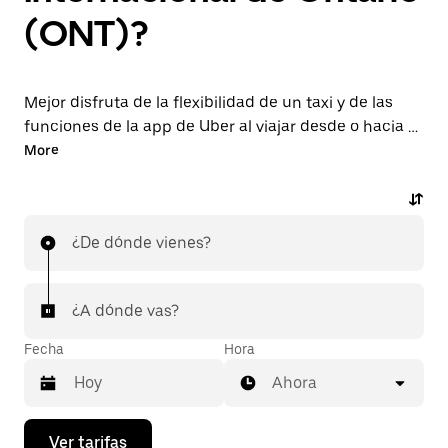
(ONT)?
Mejor disfruta de la flexibilidad de un taxi y de las
funciones de la app de Uber al viajar desde o hacia el
aeropuerto ONT. Solicita viajes de última hora a
More
pedido, reserva en la app o en línea las 24 horas y
obtén precios económicos por adelantado en cada
viaje. Tu viaje al aeropuerto de forma rápida y
¿De dónde vienes?
sencilla.
¿A dónde vas?
Fecha
Hora
Ahora
Presiona
Ver tarifas