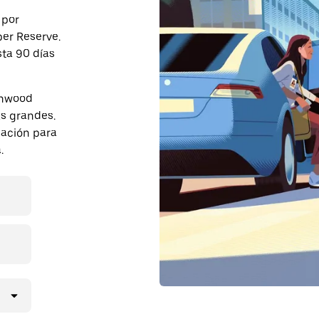
 por
er Reserve.
sta 90 días
chwood
s grandes.
pación para
.