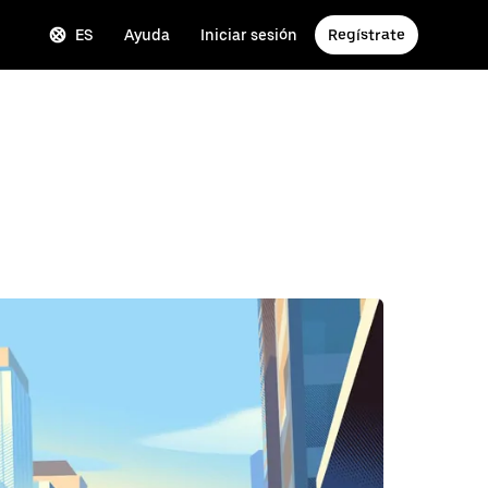
ES
Ayuda
Iniciar sesión
Regístrate