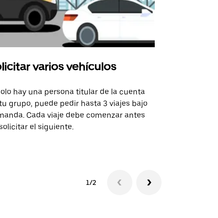
licitar varios vehículos
Uber Shu
solo hay una persona titular de la cuenta
La opción de
tu grupo, puede pedir hasta 3 viajes bajo
rutas selecc
anda. Cada viaje debe comenzar antes
sedes de ev
solicitar el siguiente.
Consulta la 
1/2