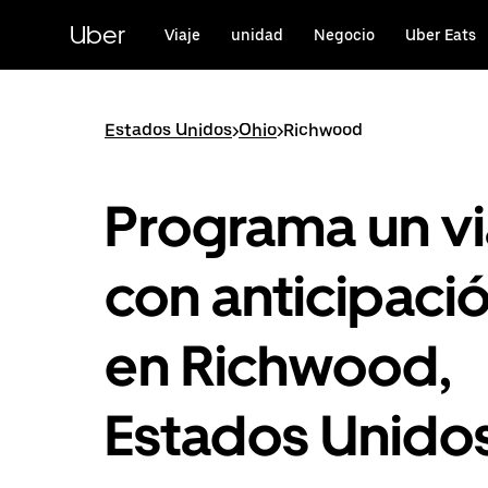
Saltar
al
Uber
Viaje
unidad
Negocio
Uber Eats
contenido
principal
Estados Unidos
>
Ohio
>
Richwood
Programa un vi
con anticipaci
en Richwood,
Estados Unido