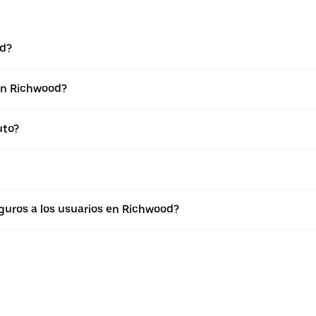
od?
 en Richwood?
uto?
uros a los usuarios en Richwood?