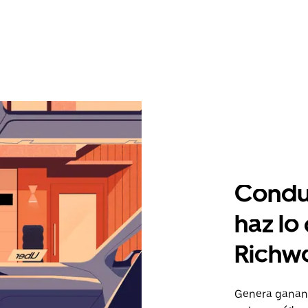
Condu
haz lo
Richw
Genera gananc