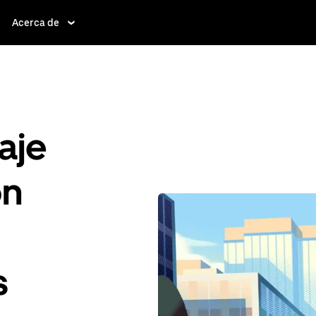
Acerca de
aje
ón
s