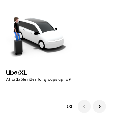
UberXL
U
Affordable rides for groups up to 6
Af
1/2