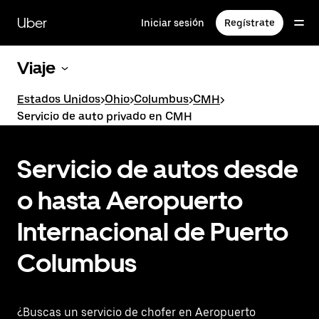
Saltar
al
Uber
Iniciar sesión
Regístrate
contenido
principal
Viaje
Estados Unidos
>
Ohio
>
Columbus
>
CMH
>
Servicio de auto privado en CMH
Servicio de autos desde
o hasta Aeropuerto
Internacional de Puerto
Columbus
¿Buscas un servicio de chofer en Aeropuerto