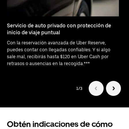
Servicio de auto privado con protección de
So
inicio de viaje puntual
¿N
Con la reservación avanzada de Uber Reserve,
Bu
puedes contar con llegadas confiables. Y si algo
ha
sale mal, recibirás hasta $120 en Uber Cash por
us
retrasos o ausencias en la recogida.***
1/3
Obtén indicaciones de cómo