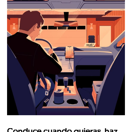
interactuar
con
el
calendario
y
selecciona
una
fecha.
Presiona
la
tecla Esc
para
cerrar
el
calendario.
Conduce cuando quieras, haz