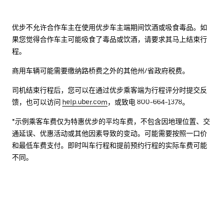
优步不允许合作车主在使用优步车主端期间饮酒或吸食毒品。如
果您觉得合作车主可能吸食了毒品或饮酒，请要求其马上结束行
程。
商用车辆可能需要缴纳路桥费之外的其他州/省政府税费。
司机结束行程后，您可以在通过优步乘客端为行程评分时提交反
馈，也可以访问
help.uber.com
，或致电 800-664-1378。
*示例乘客车费仅为特惠优步的平均车费，不包含因地理位置、交
通延误、优惠活动或其他因素导致的变动。可能需要按照一口价
和最低车费支付。即时叫车行程和提前预约行程的实际车费可能
不同。