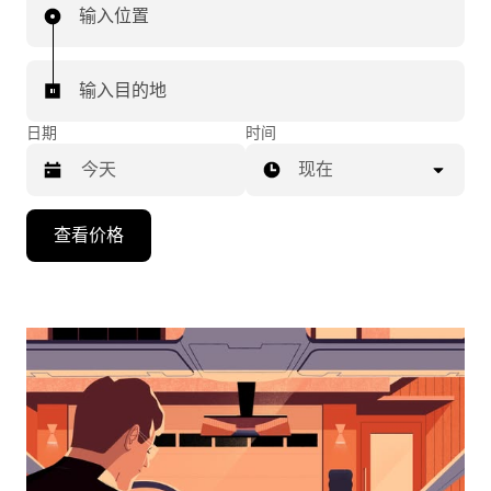
输入位置
输入目的地
日期
时间
现在
按
查看价格
向
下
箭
头
键
可
浏
览
日