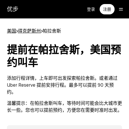
跳
优步
登录
注册
至
主
要
美国
>
得克萨斯州
>
帕拉舍斯
内
容
提前在帕拉舍斯，美国预
约叫车
添加行程详情，上车即可出发探索帕拉舍斯。或者通过
Uber Reserve 提前安排行程。最多可以提前 90 天预
约。
温馨提示：
在帕拉舍斯叫车，等待时间可能会比大城市更
长一些。您也可以提前预约，方便您在需要时准时出发。