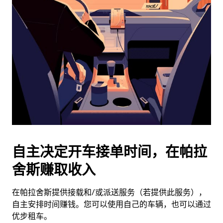
历
并
选
择
日
期。
按
退
出
键
可
关
闭
自主决定开车接单时间，在帕拉
日
舍斯赚取收入
历。
在帕拉舍斯提供接载和/或派送服务（若提供此服务），
自主安排时间赚钱。您可以使用自己的车辆，也可以通过
优步租车。