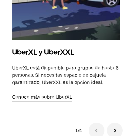
UberXL y UberXXL
Via
UberXL está disponible para grupos de hasta 6
Cuan
personas. Si necesitas espacio de cajuela
viaj
garantizado, UberXXL es la opción ideal.
prop
Conoce más sobre UberXL
Obté
1/4