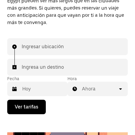
Egypt pueden ser más largos que en las ciudades
más grandes. Si quieres, puedes reservar un viaje
con anticipación para que vayan por ti a la hora que
más te convenga.
Ingresar ubicación
Ingresa un destino
Fecha
Hora
Ahora
Presiona
Ver tarifas
la
flecha
hacia
abajo
para