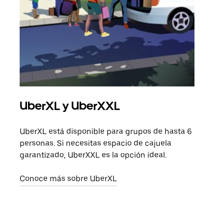
UberXL y UberXXL
Via
UberXL está disponible para grupos de hasta 6
Cuan
personas. Si necesitas espacio de cajuela
viaj
garantizado, UberXXL es la opción ideal.
prop
Conoce más sobre UberXL
Obté