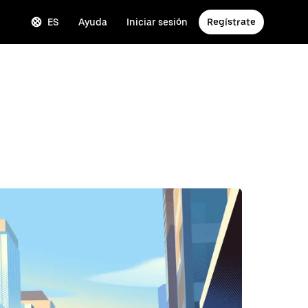
ES
Ayuda
Iniciar sesión
Regístrate