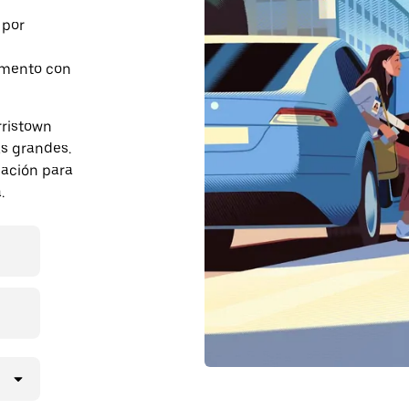
 por
momento con
rristown
s grandes.
pación para
.