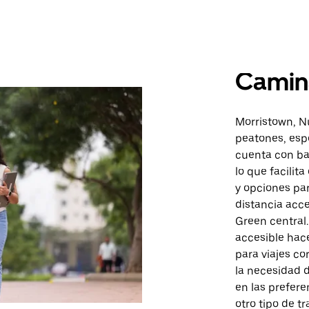
Camin
Morristown, N
peatones, espe
cuenta con ba
lo que facilit
y opciones pa
distancia acc
Green central.
accesible hac
para viajes co
la necesidad d
en las prefer
otro tipo de t