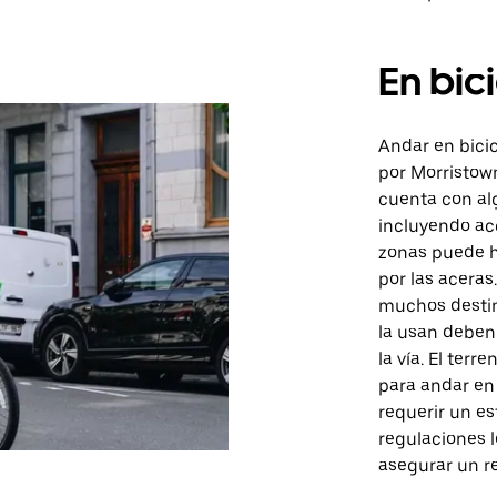
En bic
Andar en bici
por Morristown
cuenta con alg
incluyendo ac
zonas puede ha
por las aceras
muchos destin
la usan deben 
la vía. El ter
para andar en
requerir un es
regulaciones l
asegurar un re