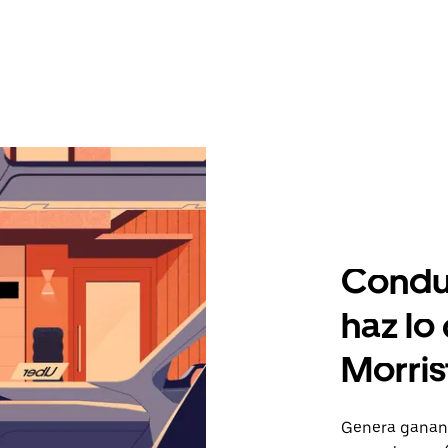
Condu
haz lo
Morri
Genera gananc