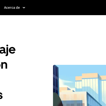
Acerca de
aje
ón
s