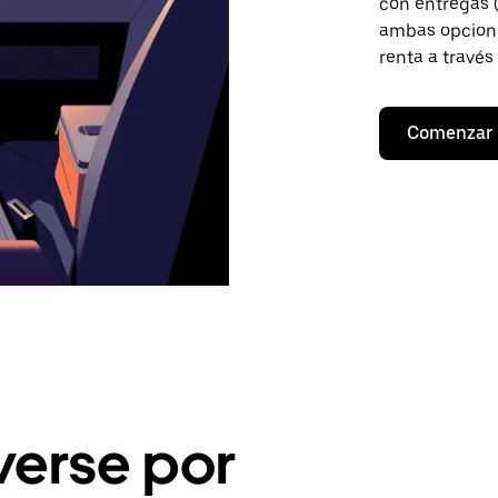
con entregas (
ambas opcione
renta a través
Comenzar
erse por