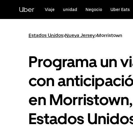
Saltar
al
Uber
Viaje
unidad
Negocio
Uber Eats
contenido
principal
Estados Unidos
>
Nueva Jersey
>
Morristown
Programa un vi
con anticipaci
en Morristown,
Estados Unido