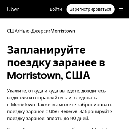
Пропустить
и
Uber
Войти
Зарегистрироваться
перейти
к
основному
содержимому
США
>
Нью-Джерси
>
Morristown
Запланируйте
поездку заранее в
Morristown, США
Укажите, откуда и куда вы едете, дождитесь
водителя и отправляйтесь исследовать
г. Morristown. Также вы можете забронировать
поездку заранее с Uber Reserve. Забронируйте
поездку заранее: вплоть до 90 дней.