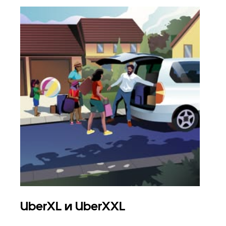
UberXL и UberXXL
Гр