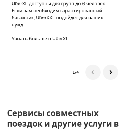
UberXL доступны для групп до 6 человек.
Когд
Если вам необходим гарантированный
семь
багажник, UberXXL подойдет для ваших
выбр
нужд.
назн
Узнать больше о UberXL
Узна
1/4
Сервисы совместных
поездок и другие услуги в