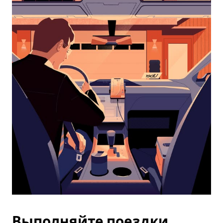
календарю
и
выбрать
дату.
Чтобы
закрыть
календарь,
нажмите
Esc.
Выполняйте поездки,