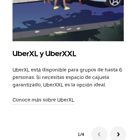
UberXL y UberXXL
Via
UberXL está disponible para grupos de hasta 6
Cuan
personas. Si necesitas espacio de cajuela
viaj
garantizado, UberXXL es la opción ideal.
prop
Conoce más sobre UberXL
Obté
1/4