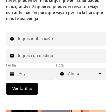
Creek pueden ser más largos que en las ciudades
más grandes. Si quieres, puedes reservar un viaje
con anticipación para que vayan por ti a la hora que
más te convenga.
Ingresar ubicación
Ingresa un destino
Fecha
Hora
Ahora
Presiona
Ver tarifas
la
flecha
hacia
abajo
para