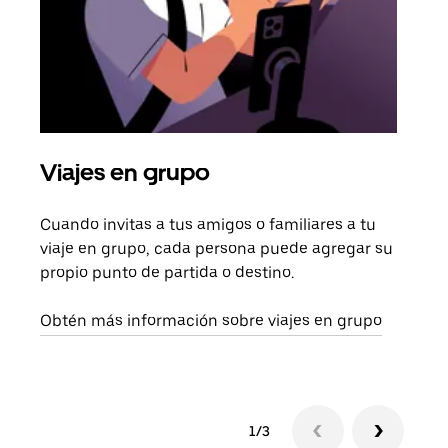
Viajes en grupo
Sol
Cuando invitas a tus amigos o familiares a tu
Si s
viaje en grupo, cada persona puede agregar su
tu g
propio punto de partida o destino.
dema
solic
Obtén más información sobre viajes en grupo
1/3