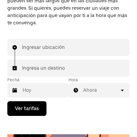
pueden ser más largos que en las ciudades más
grandes. Si quieres, puedes reservar un viaje con
anticipación para que vayan por ti a la hora que más
te convenga.
Ingresar ubicación
Ingresa un destino
Fecha
Hora
Ahora
Presiona
Ver tarifas
la
flecha
hacia
abajo
para