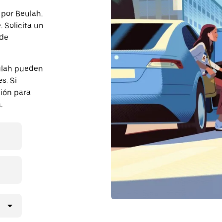
 por Beulah.
 Solicita un
 de
ulah pueden
s. Si
ción para
.