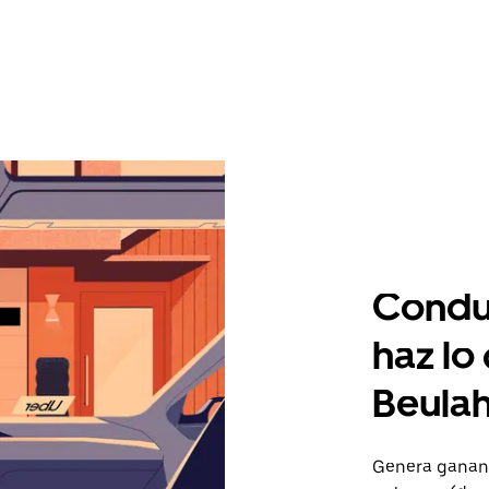
Condu
haz lo
Beula
Genera gananc