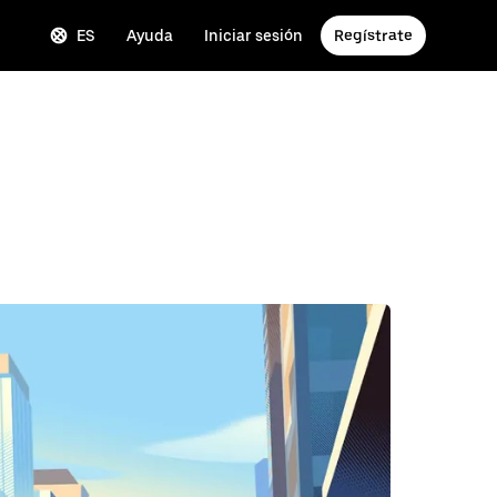
ES
Ayuda
Iniciar sesión
Regístrate