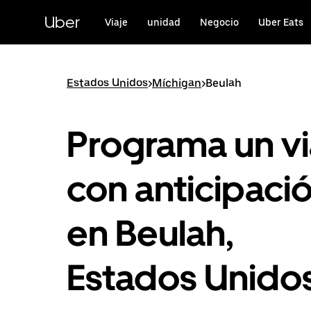
Saltar
al
Uber
Viaje
unidad
Negocio
Uber Eats
contenido
principal
Estados Unidos
>
Míchigan
>
Beulah
Programa un vi
con anticipaci
en Beulah,
Estados Unido