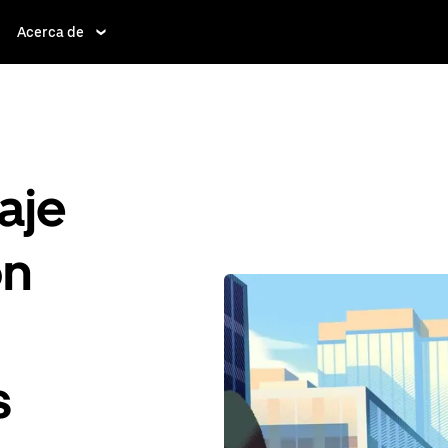
Acerca de
aje
ón
s