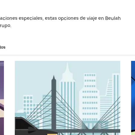
aciones especiales, estas opciones de viaje en Beulah
grupo.
los