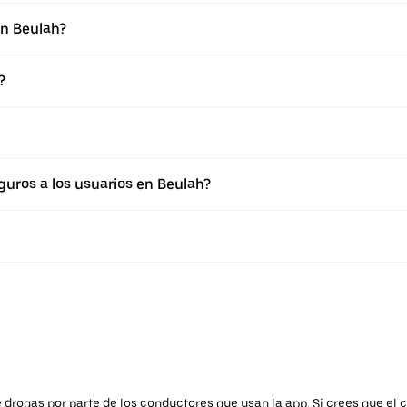
en Beulah?
?
uros a los usuarios en Beulah?
drogas por parte de los conductores que usan la app. Si crees que el c