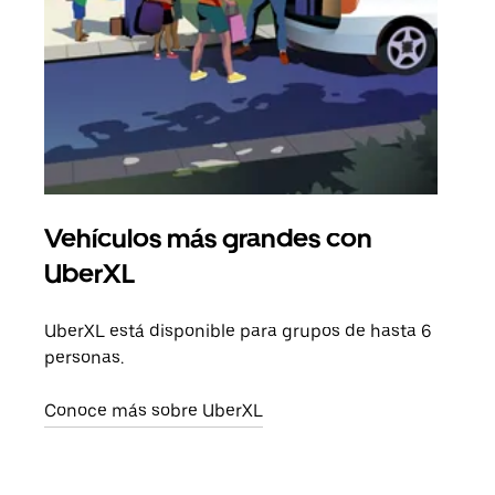
Vehículos más grandes con
Via
UberXL
Cuan
viaj
UberXL está disponible para grupos de hasta 6
prop
personas.
Obté
Conoce más sobre UberXL