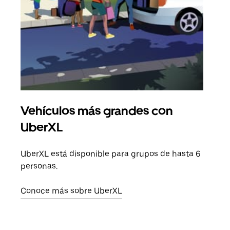
Vehículos más grandes con
Via
UberXL
Cuan
viaj
UberXL está disponible para grupos de hasta 6
prop
personas.
Obté
Conoce más sobre UberXL