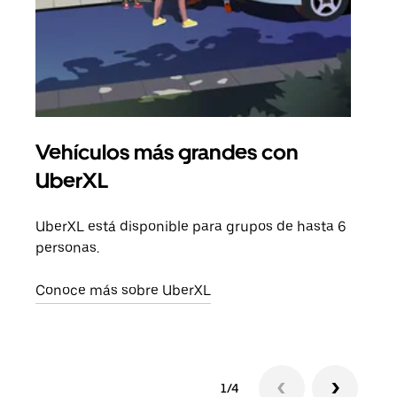
Vehículos más grandes con
Via
UberXL
Cuan
viaj
UberXL está disponible para grupos de hasta 6
prop
personas.
Obté
Conoce más sobre UberXL
1/4