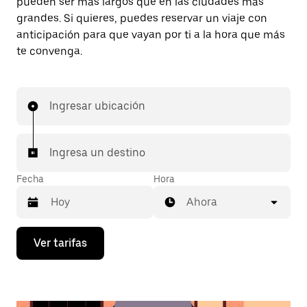
pueden ser más largos que en las ciudades más
grandes. Si quieres, puedes reservar un viaje con
anticipación para que vayan por ti a la hora que más
te convenga.
Ingresar ubicación
Ingresa un destino
Fecha
Hora
Ahora
Presiona
Ver tarifas
la
flecha
hacia
abajo
para