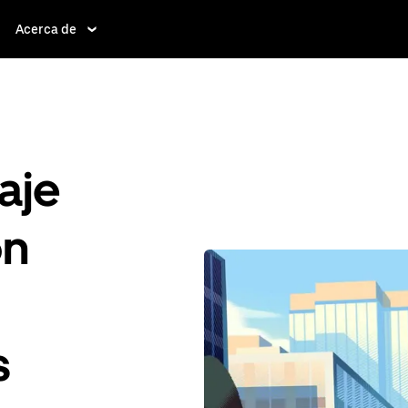
Acerca de
aje
ón
s