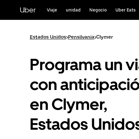
Saltar
al
Uber
Viaje
unidad
Negocio
Uber Eats
contenido
principal
Estados Unidos
>
Pensilvania
>
Clymer
Programa un vi
con anticipaci
en Clymer,
Estados Unido