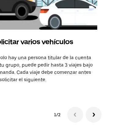
licitar varios vehículos
Uber Shu
solo hay una persona titular de la cuenta
La opción de
tu grupo, puede pedir hasta 3 viajes bajo
rutas selecc
anda. Cada viaje debe comenzar antes
sedes de ev
solicitar el siguiente.
Consulta la 
1/2