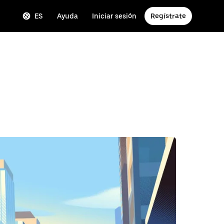
ES
Ayuda
Iniciar sesión
Regístrate