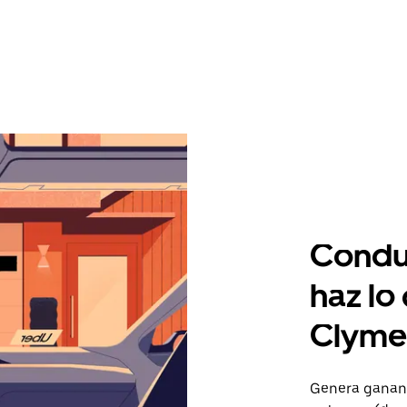
Condu
haz lo
Clyme
Genera gananc