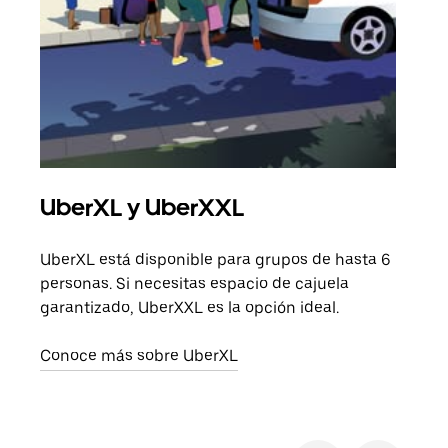
UberXL y UberXXL
Via
UberXL está disponible para grupos de hasta 6
Cuan
personas. Si necesitas espacio de cajuela
viaj
garantizado, UberXXL es la opción ideal.
prop
Conoce más sobre UberXL
Obté