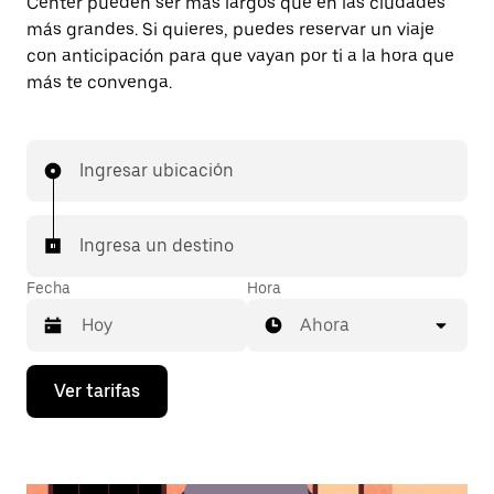
Center pueden ser más largos que en las ciudades
más grandes. Si quieres, puedes reservar un viaje
con anticipación para que vayan por ti a la hora que
más te convenga.
Ingresar ubicación
Ingresa un destino
Fecha
Hora
Ahora
Presiona
Ver tarifas
la
flecha
hacia
abajo
para