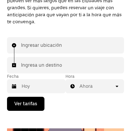
pueden ser más largos que en las ciudades más
grandes. Si quieres, puedes reservar un viaje con
anticipación para que vayan por ti a la hora que más
te convenga.
Ingresar ubicación
Ingresa un destino
Fecha
Hora
Ahora
Presiona
Ver tarifas
la
flecha
hacia
abajo
para