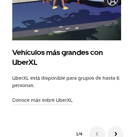
Vehículos más grandes con
Via
UberXL
Cuan
viaj
UberXL está disponible para grupos de hasta 6
prop
personas.
Obté
Conoce más sobre UberXL
1/4