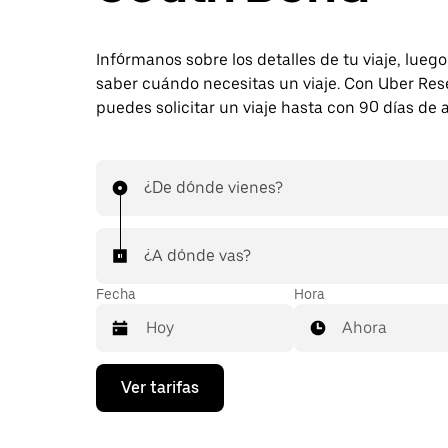
Infórmanos sobre los detalles de tu viaje, lueg
saber cuándo necesitas un viaje. Con Uber Res
puedes solicitar un viaje hasta con 90 días de 
¿De dónde vienes?
¿A dónde vas?
Fecha
Hora
Ahora
Presiona
Ver tarifas
la
flecha
hacia