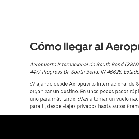
abajo
para
interactuar
con
el
calendario
y
selecciona
Cómo llegar al Aero
una
fecha.
Presiona
la
Aeropuerto Internacional de South Bend (SBN)
tecla Esc
4477 Progress Dr, South Bend, IN 46628, Estad
para
cerrar
¿Viajando desde Aeropuerto Internacional de S
el
calendario.
organizar un destino. En unos pocos pasos rápi
uno para más tarde. ¿Vas a tomar un vuelo nac
para ti, desde viajes privados hasta autos Pr