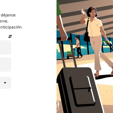
o déjanos
erve,
anticipación.