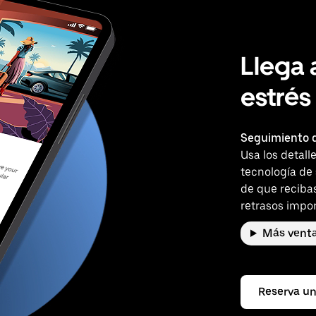
Llega 
estrés
Seguimiento d
Usa los detall
tecnología de
de que reciba
retrasos impor
Más venta
Reserva un