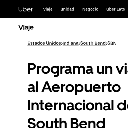
Saltar
al
Uber
Viaje
unidad
Negocio
Uber Eats
contenido
principal
Viaje
Estados Unidos
>
Indiana
>
South Bend
>
SBN
Programa un vi
al Aeropuerto
Internacional 
South Bend