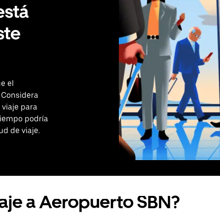
está
ste
e el
 Considera
 viaje para
tiempo podría
ud de viaje.
iaje a Aeropuerto SBN?