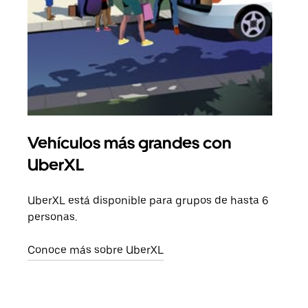
Vehículos más grandes con
Via
UberXL
Cuan
viaj
UberXL está disponible para grupos de hasta 6
prop
personas.
Obté
Conoce más sobre UberXL