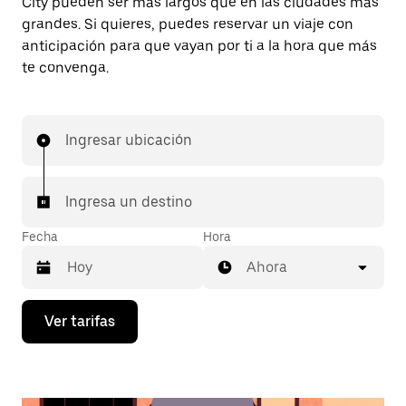
City pueden ser más largos que en las ciudades más
grandes. Si quieres, puedes reservar un viaje con
anticipación para que vayan por ti a la hora que más
te convenga.
Ingresar ubicación
Ingresa un destino
Fecha
Hora
Ahora
Presiona
Ver tarifas
la
flecha
hacia
abajo
para