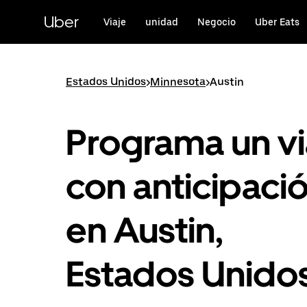
Saltar
al
Uber
Viaje
unidad
Negocio
Uber Eats
contenido
principal
Estados Unidos
>
Minnesota
>
Austin
Programa un vi
con anticipaci
en Austin,
Estados Unido