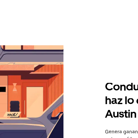
Condu
haz lo
Austin
Genera gananc