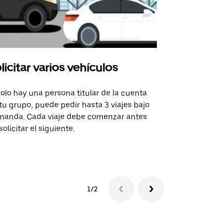
licitar varios vehículos
Uber Shu
solo hay una persona titular de la cuenta
La opción de
tu grupo, puede pedir hasta 3 viajes bajo
rutas selecc
anda. Cada viaje debe comenzar antes
sedes de ev
solicitar el siguiente.
Consulta la 
1/2