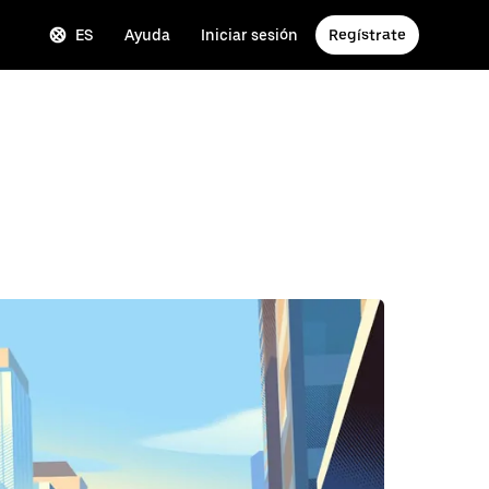
ES
Ayuda
Iniciar sesión
Regístrate