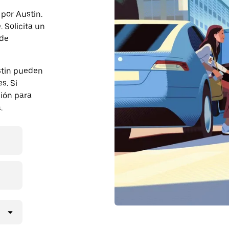
 por Austin.
 Solicita un
 de
stin pueden
s. Si
ción para
.