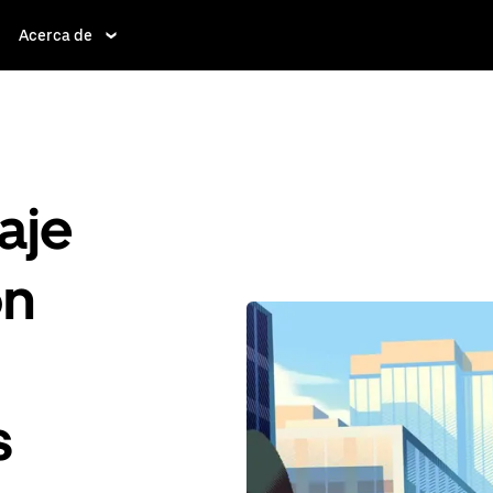
Acerca de
aje
ón
s