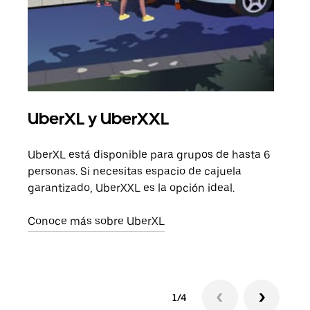
UberXL y UberXXL
Via
UberXL está disponible para grupos de hasta 6
Cuan
personas. Si necesitas espacio de cajuela
viaj
garantizado, UberXXL es la opción ideal.
prop
Conoce más sobre UberXL
Obté
1/4