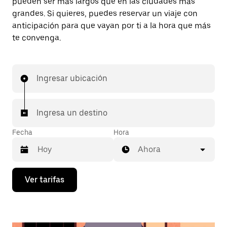
pueden ser más largos que en las ciudades más
grandes. Si quieres, puedes reservar un viaje con
anticipación para que vayan por ti a la hora que más
te convenga.
Ingresar ubicación
Ingresa un destino
Fecha
Hora
Ahora
Presiona
Ver tarifas
la
flecha
hacia
abajo
para