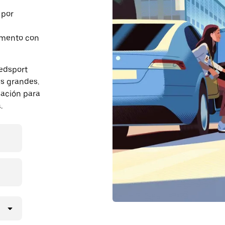
 por
momento con
edsport
s grandes.
pación para
.