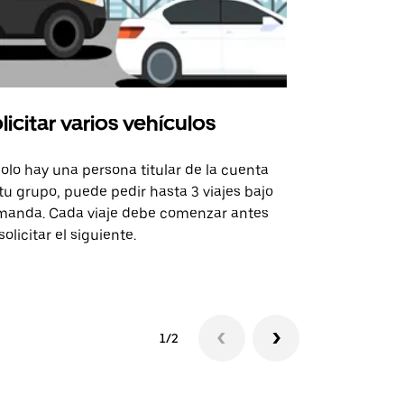
licitar varios vehículos
Uber Shu
solo hay una persona titular de la cuenta
La opción de
tu grupo, puede pedir hasta 3 viajes bajo
rutas selecc
anda. Cada viaje debe comenzar antes
sedes de ev
solicitar el siguiente.
Consulta la 
1/2