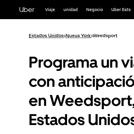
Saltar
al
Uber
Viaje
unidad
Negocio
Uber Eats
contenido
principal
Estados Unidos
>
Nueva York
>
Weedsport
Programa un vi
con anticipaci
en Weedsport
Estados Unido