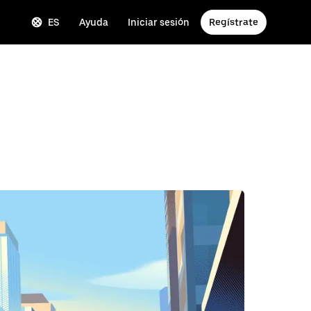
ES
Ayuda
Iniciar sesión
Regístrate