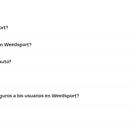
ort?
 en Weedsport?
auto?
uros a los usuarios en Weedsport?