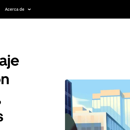
Acerca de
aje
ón
,
s