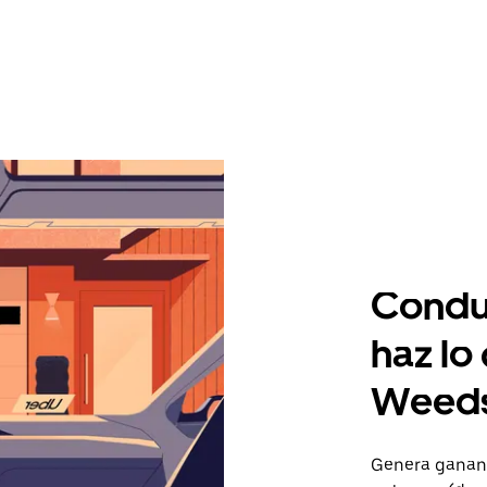
Condu
haz lo
Weeds
Genera gananc