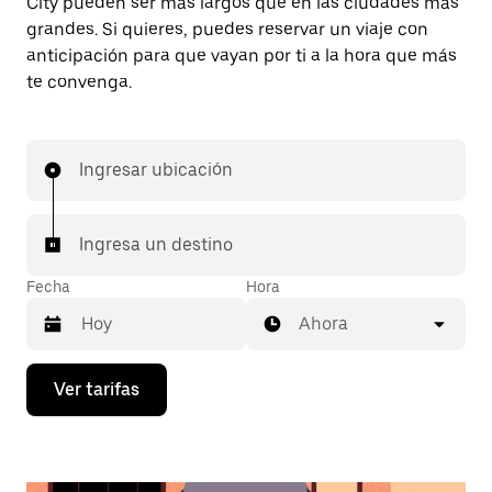
City pueden ser más largos que en las ciudades más
grandes. Si quieres, puedes reservar un viaje con
anticipación para que vayan por ti a la hora que más
te convenga.
Ingresar ubicación
Ingresa un destino
Fecha
Hora
Ahora
Presiona
Ver tarifas
la
flecha
hacia
abajo
para