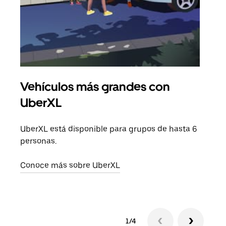
Vehículos más grandes con
Via
UberXL
Cuan
viaj
UberXL está disponible para grupos de hasta 6
prop
personas.
Obté
Conoce más sobre UberXL
1/4