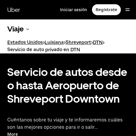
Saltar
al
Uber
Iniciar sesión
Regístrate
contenido
principal
Viaje
Estados Unidos
>
Luisiana
>
Shreveport
>
DTN
>
Servicio de auto privado en DTN
Servicio de autos desde
o hasta Aeropuerto de
Shreveport Downtown
Cuéntanos sobre tu viaje y te informaremos cuáles
son las mejores opciones para ir o salir
del aeropuerto.
More