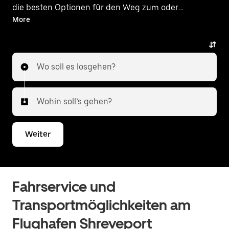
die besten Optionen für den Weg zum oder
vom Flughafen.
More
Wo soll es losgehen?
Wohin soll’s gehen?
Weiter
Fahrservice und
Transportmöglichkeiten am
Flughafen Shreveport