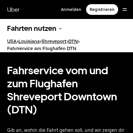
Direkt
zum
Uber
Anmelden
Registrieren
Hauptinhalt
Fahrten nutzen
USA
>
Louisiana
>
Shreveport
>
DTN
>
Fahrservice am Flughafen DTN
Fahrservice vom und
zum Flughafen
Shreveport Downtown
(DTN)
Gib an, wohin die Fahrt gehen soll, und wir zeigen dir