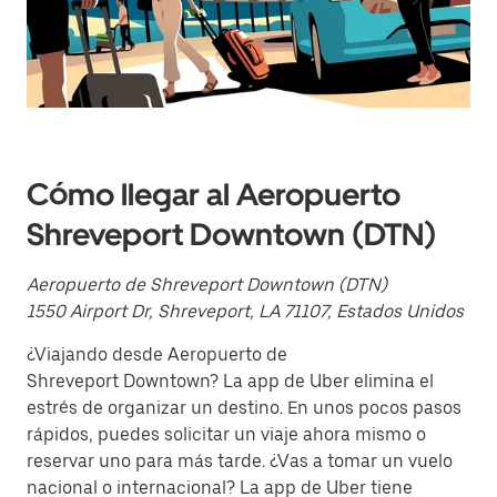
y
selecciona
una
fecha.
Presiona
la
tecla Esc
para
cerrar
el
Cómo llegar al Aeropuerto
calendario.
Shreveport Downtown (DTN)
Aeropuerto de Shreveport Downtown (DTN)
1550 Airport Dr, Shreveport, LA 71107, Estados Unidos
¿Viajando desde Aeropuerto de
Shreveport Downtown? La app de Uber elimina el
estrés de organizar un destino. En unos pocos pasos
rápidos, puedes solicitar un viaje ahora mismo o
reservar uno para más tarde. ¿Vas a tomar un vuelo
nacional o internacional? La app de Uber tiene