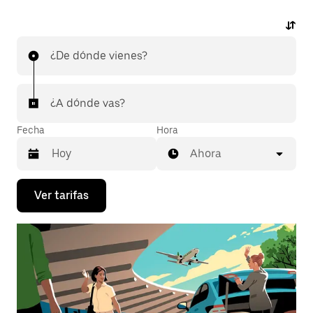
¿De dónde vienes?
¿A dónde vas?
Fecha
Hora
Ahora
Presiona
Ver tarifas
la
flecha
hacia
abajo
para
interactuar
con
el
calendario