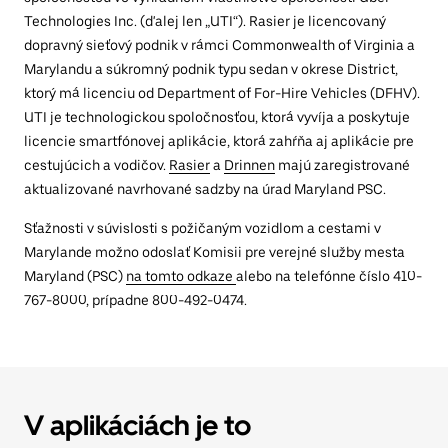
Technologies Inc. (ďalej len „UTI“). Rasier je licencovaný
dopravný sieťový podnik v rámci Commonwealth of Virginia a
Marylandu a súkromný podnik typu sedan v okrese District,
ktorý má licenciu od Department of For-Hire Vehicles (DFHV).
UTI je technologickou spoločnosťou, ktorá vyvíja a poskytuje
licencie smartfónovej aplikácie, ktorá zahŕňa aj aplikácie pre
cestujúcich a vodičov.
Rasier
a
Drinnen
majú zaregistrované
aktualizované navrhované sadzby na úrad Maryland PSC.
Sťažnosti v súvislosti s požičaným vozidlom a cestami v
Marylande možno odoslať Komisii pre verejné služby mesta
Maryland (PSC)
na tomto odkaze
alebo na telefónne číslo 410-
767-8000, prípadne 800-492-0474.
V aplikáciách je to