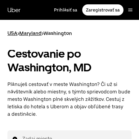
Preskočiť
na
Uber
Prihlásiť sa
Zaregistrovať sa
hlavný
obsah
USA
>
Maryland
>
Washington
Cestovanie po
Washington, MD
Plánuješ cestovať v meste Washington? Či už si
návštevník alebo miestny, s týmto sprievodcom bude
mesto Washington plné skvelých zážitkov. Cestuj z
letiska do hotela s Uberom a objav obľúbené trasy
a destinácie.
Zadaj miesto