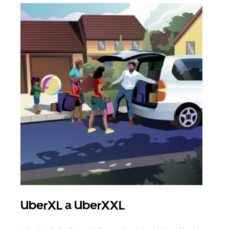
UberXL a UberXXL
Sku