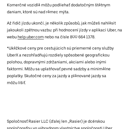
Komerčné vozidlá môžu podliehať dodatočným štátnym
daniam, ktoré sú nad rámec mýta.
Až řidič jízdu ukončí, je několik způsobů, jak můžeš nahlásit
jakoukoli zpětnou vazbu: při hodnocení jízdy v aplikaci Uber, na
webu
help.uber.com
nebo na čísle 800 664 1378.
*Ukážkové ceny pre cestujúcich sú priemerné ceny služby
UberX a nezohľadňujú rozdiely spôsobené geografickou
polohou, dopravnými zdržaniami, akciami alebo inými
faktormi. Môžu sa uplatňovať pevné sadzby a minimálne
poplatky. Skutočné ceny za jazdy a plánované jazdy sa
môžu líšiť.
Spoločnosť Rasier LLC (ďalej len „Rasier) je dcérskou
spoločnosťou vo výhradnom vlastníctve spoločnosti Uber