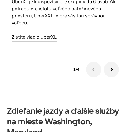
UberXL je k dispozícii pre skupiny do 6 osôb. Ak
Keď 
potrebujete istotu veľkého batožinového
skup
priestoru, UberXXL je pre vás tou správnou
mies
voľbou.
Zist
Zistite viac o UberXL
1/4
Zdieľanie jazdy a ďalšie služby
na mieste Washington,