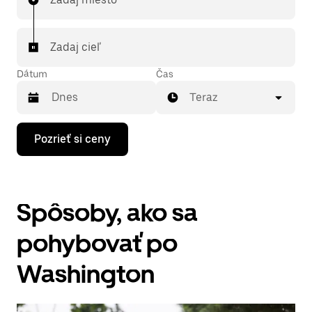
Zadaj cieľ
Dátum
Čas
Teraz
Stlačením
Pozrieť si ceny
šípky
nadol
prechádzaj
kalendárom
a
Spôsoby, ako sa
vyber
dátum.
Kalendár
pohybovať po
zatvoríš
stlačením
Washington
klávesu
Esc.