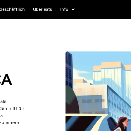
Geschäftlich
Uber Eats
Info
CA
als
en hilft dir
na
 zu einem