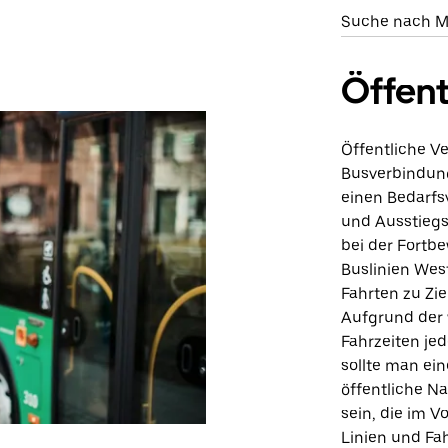
Suche nach Mi
Öffent
Öffentliche V
Busverbindung
einen Bedarfs
und Ausstiegso
bei der Fortb
Buslinien Wes
Fahrten zu Zie
Aufgrund der 
Fahrzeiten je
sollte man ei
öffentliche Na
sein, die im 
Linien und Fa