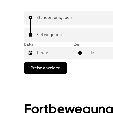
Standort eingeben
Ziel eingeben
Datum
Zeit
Jetzt
Drücke
Preise anzeigen
die
Nach-
unten-
Taste,
um
mit
dem
Kalender
Fortbewegung
zu
interagieren