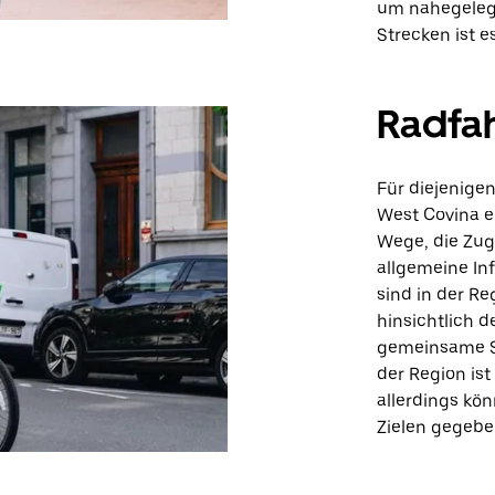
um nahegelege
Strecken ist e
Radfa
Für diejenigen
West Covina 
Wege, die Zug
allgemeine Inf
sind in der Re
hinsichtlich 
gemeinsame St
der Region ist
allerdings kö
Zielen gegebe