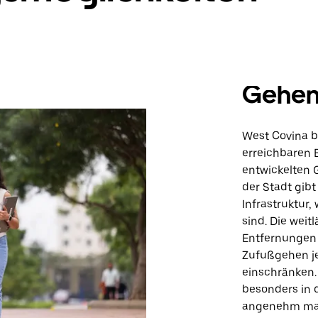
Gehe
West Covina b
erreichbaren 
entwickelten 
der Stadt gib
Infrastruktur
sind. Die weit
Entfernungen 
Zufußgehen j
einschränken.
besonders in
angenehm mac