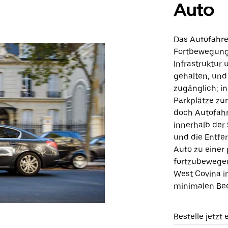
Auto
Das Autofahren
Fortbewegungs
Infrastruktur 
gehalten, und
zugänglich; i
Parkplätze zur
doch Autofahr
innerhalb der 
und die Entf
Auto zu einer 
fortzubewege
West Covina in
minimalen Bee
Bestelle jetzt