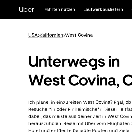
Direkt
zum
Uber
Fahrten nutzen
Laufwerk ausliefern
Hauptinhalt
USA
>
Kalifornien
>
West Covina
Unterwegs in
West Covina, 
Ich plane, in einzureisen West Covina? Egal, ob 
Besucher*in oder Einheimische*r: Dieser Leitfad
dabei, das meiste aus deiner Zeit in West Covi
herauszuholen. Reise mit Uber vom Flughafen
Hotel und entdecke beliebte Routen und Ziele.