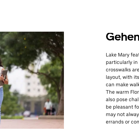
Gehe
Lake Mary fea
particularly i
crosswalks ar
layout, with i
can make walki
The warm Flor
also pose chal
be pleasant fo
may not alway
errands or co