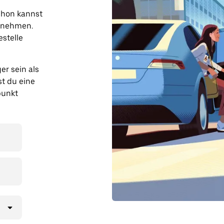
chon kannst
rnehmen.
estelle
er sein als
t du eine
punkt