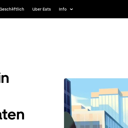
Geschäftlich
Uber Eats
Info
in
aten