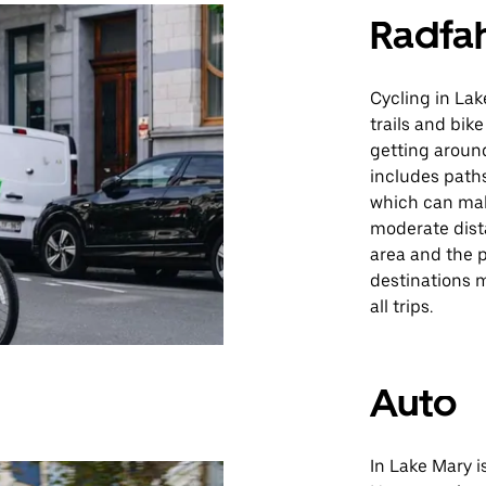
Radfa
Cycling in Lak
trails and bike
getting around
includes path
which can make
moderate dista
area and the p
destinations m
all trips.
Auto
In Lake Mary 