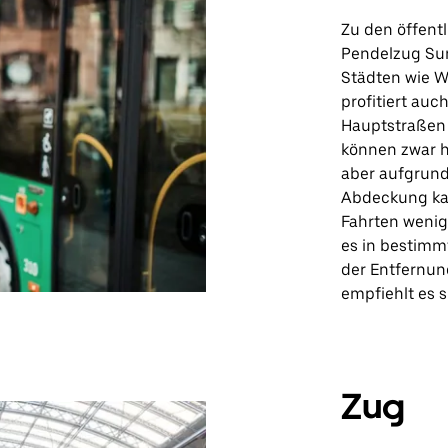
Zu den öffentl
Pendelzug Sun
Städten wie W
profitiert au
Hauptstraßen 
können zwar hi
aber aufgrund
Abdeckung kan
Fahrten wenig
es in bestimm
der Entfernun
empfiehlt es s
Zug