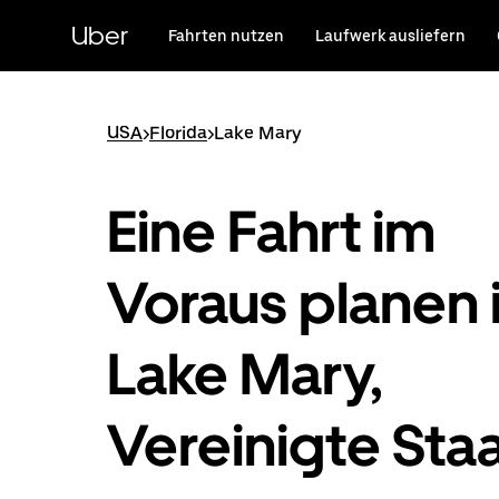
Direkt
zum
Uber
Fahrten nutzen
Laufwerk ausliefern
Hauptinhalt
USA
>
Florida
>
Lake Mary
Eine Fahrt im
Voraus planen 
Lake Mary,
Vereinigte Sta