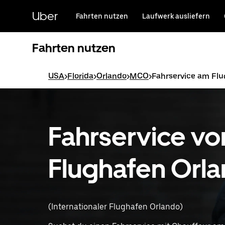
Direkt
zum
Uber
Fahrten nutzen
Laufwerk ausliefern
Hauptinhalt
Fahrten nutzen
USA
>
Florida
>
Orlando
>
MCO
>
Fahrservice am Fl
Fahrservice v
Flughafen Orl
(Internationaler Flughafen Orlando)