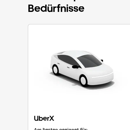
Bedürfnisse
UberX
Am besten geeignet für: