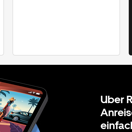
Uber R
Anreis
einfac