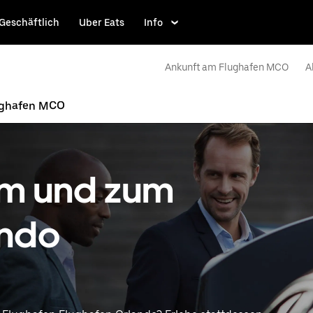
Geschäftlich
Uber Eats
Info
Ankunft am Flughafen MCO
A
ughafen MCO
om und zum
ando