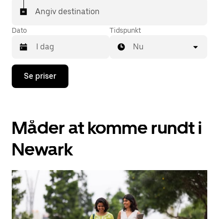
Angiv destination
Dato
Tidspunkt
Nu
Tryk
Se priser
på
pil
ned
for
at
Måder at komme rundt i
interagere
med
kalenderen,
Newark
og
vælg
en
dato.
Tryk
på
knappen
Esc