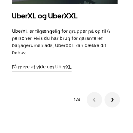
UberXL og UberXXL
Gr
UberXL er tilgængelig for grupper på op til 6
Når d
personer. Hvis du har brug for garanteret
din 
bagagerumsplads, UberXXL kan dække dit
egen
behov.
Få m
Få mere at vide om UberXL
1/4