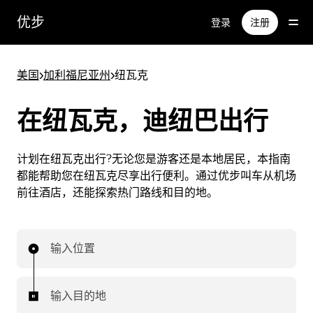
跳
优步
登录
注册
至
主
要
美国
>
加利福尼亚州
>
纽瓦克
内
容
在纽瓦克，迪纽巴出行
计划在纽瓦克出行?无论您是游客还是本地居民，本指南
都能帮助您在纽瓦克尽享出行便利。通过优步叫车从机场
前往酒店，还能探索热门路线和目的地。
输入位置
输入目的地