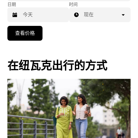
日期
时间
现在
按
查看价格
向
下
箭
头
在纽瓦克出行的方式
键
可
浏
览
日
历
并
选
择
日