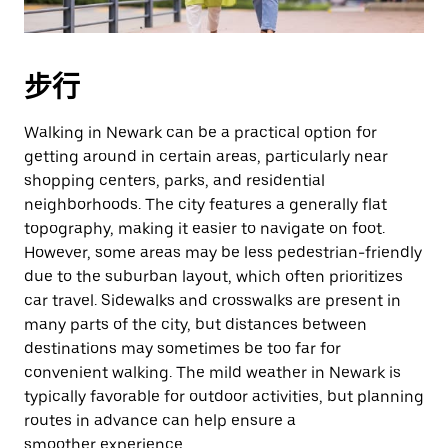
期。
按
退
步行
出
键
Walking in Newark can be a practical option for
可
getting around in certain areas, particularly near
关
shopping centers, parks, and residential
闭
neighborhoods. The city features a generally flat
日
topography, making it easier to navigate on foot.
历。
However, some areas may be less pedestrian-friendly
due to the suburban layout, which often prioritizes
car travel. Sidewalks and crosswalks are present in
many parts of the city, but distances between
destinations may sometimes be too far for
convenient walking. The mild weather in Newark is
typically favorable for outdoor activities, but planning
routes in advance can help ensure a
smoother experience.