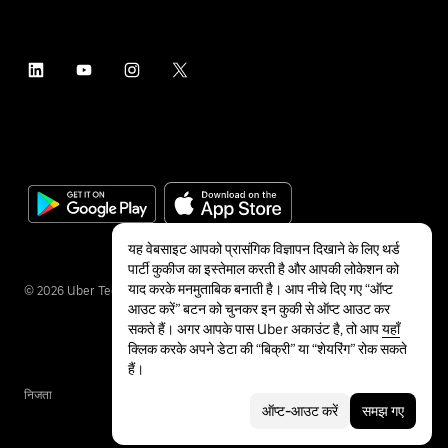
यह वेबसाइट आपको प्रासंगिक विज्ञापन दिखाने के लिए थर्ड
पार्टी कुकीज का इस्तेमाल करती है और आपकी लोकेशन को
याद करके मनमुताबिक बनाती है। आप नीचे दिए गए “ऑप्ट
©
2026
Uber Technologies Inc.
आउट करें” बटन को चुनकर इन कुकी से ऑप्ट आउट कर
सकते हैं। अगर आपके पास Uber अकाउंट है, तो आप
यहाँ
क्लिक करके अपने डेटा की “बिक्री” या “शेयरिंग” रोक सकते
हैं।
निजता
सुलभता
शर्तें
ऑप्ट-आउट करें
समझ गए