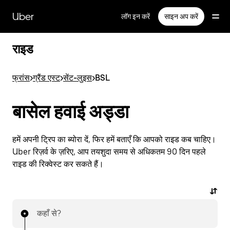
सीधे
मुख्य
Uber
लॉग इन करें
साइन अप करें
सामग्री
पर
जाएँ
राइड
फ्रांस
>
ग्रैंड एस्ट
>
सेंट-लुइस
>
BSL
बासेल हवाई अड्डा
हमें अपनी ट्रिप का ब्योरा दें, फिर हमें बताएँ कि आपको राइड कब चाहिए।
Uber रिज़र्व के ज़रिए, आप तयशुदा समय से अधिकतम 90 दिन पहले
राइड की रिक्वेस्ट कर सकते हैं।
कहाँ से?