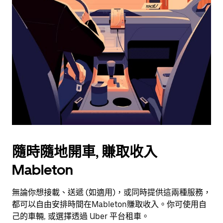
用
日
曆
和
選
擇
日
期。
按
下
Esc
按
鈕
隨時隨地開車, 賺取收入
即
可
Mableton
關
閉
無論你想接載、送遞 (如適用)，或同時提供這兩種服務，
日
都可以自由安排時間在Mableton賺取收入。你可使用自
曆。
己的車輛, 或選擇透過 Uber 平台租車。