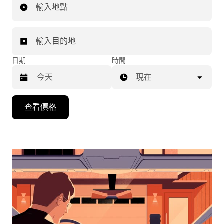
輸入地點
輸入目的地
日期
時間
現在
按
查看價格
下
向
下
箭
咀
鍵，
即
可
使