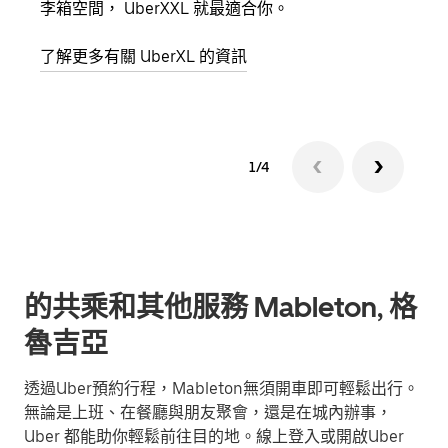
李箱空間， UberXXL 就最適合你。
員都
了解更多有關 UberXL 的資訊
了解
1/4
的共乘和其他服務 Mableton, 格
魯吉亞
透過Uber預約行程，Mableton無須開車即可輕鬆出行。
無論是上班、在餐廳與朋友聚會，還是在城內辦事，
Uber 都能助你輕鬆前往目的地。線上登入或開啟Uber