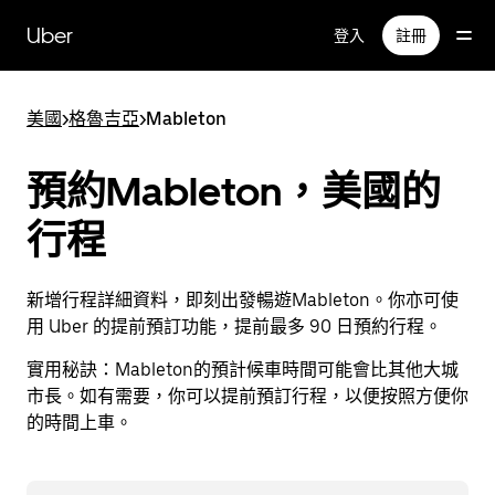
跳
Uber
登入
註冊
至
主
要
美國
>
格魯吉亞
>
Mableton
內
容
預約Mableton，美國的
行程
新增行程詳細資料，即刻出發暢遊Mableton。你亦可使
用 Uber 的提前預訂功能，提前最多 90 日預約行程。
實用秘訣：
Mableton的預計候車時間可能會比其他大城
市長。如有需要，你可以提前預訂行程，以便按照方便你
的時間上車。