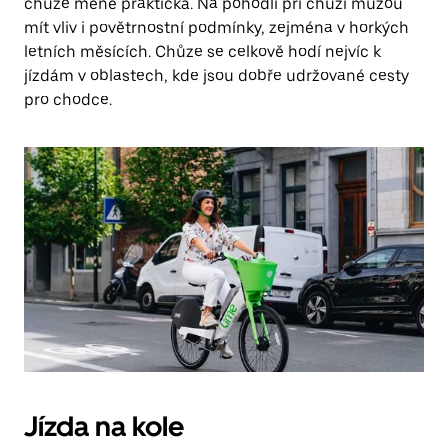
chůze méně praktická. Na pohodlí při chůzi můžou
mít vliv i povětrnostní podmínky, zejména v horkých
letních měsících. Chůze se celkově hodí nejvíc k
jízdám v oblastech, kde jsou dobře udržované cesty
pro chodce.
Jízda na kole