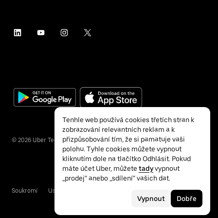
Tenhle web používá cookies třetích stran k
zobrazování relevantních reklam a k
přizpůsobování tím, že si pamatuje vaši
©
2026
Uber Technologies Inc.
polohu. Tyhle cookies můžete vypnout
kliknutím dole na tlačítko Odhlásit. Pokud
máte účet Uber, můžete
tady
vypnout
„prodej“ anebo „sdílení“ vašich dat.
Soukromí
Usnadnění přístupu
Podmínky
Vypnout
Dobře