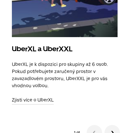
UberXL a UberXXL
Sku
UberXL je k dispozici pro skupiny až 6 osob.
Když
Pokud potřebujete zaručený prostor v
skup
zavazadlovém prostoru, UberXXL je pro vás
míst
vhodnou volbou.
Zjis
Zjisti více o UberXL
1/4