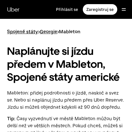
Přeskočit
na
Uber
Přihlásit se
Zaregistruj se
hlavní
obsah
Spojené státy
>
Georgie
>
Mableton
Naplánujte si jízdu
předem v Mableton,
Spojené státy americké
Mableton: přidej podrobnosti o jízdě, naskoč a svez
se. Nebo si naplánuj jízdu předem přes Uber Reserve.
Jízdu si můžeš objednat kdykoli až 90 dnů dopředu.
Tip:
Časy vyzvednutí ve městě Mableton můžou být
delší než ve větších městech. Pokud chceš, můžeš si