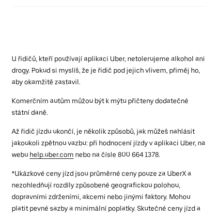
U řidičů, kteří používají aplikaci Uber, netolerujeme alkohol ani
drogy. Pokud si myslíš, že je řidič pod jejich vlivem, přiměj ho,
aby okamžitě zastavil.
Komerčním autům můžou být k mýtu přičteny dodatečné
státní daně.
Až řidič jízdu ukončí, je několik způsobů, jak můžeš nahlásit
jakoukoli zpětnou vazbu: při hodnocení jízdy v aplikaci Uber, na
webu
help.uber.com
nebo na čísle 800 664 1378.
*Ukázkové ceny jízd jsou průměrné ceny pouze za UberX a
nezohledňují rozdíly způsobené geografickou polohou,
dopravními zdrženími, akcemi nebo jinými faktory. Mohou
platit pevné sazby a minimální poplatky. Skutečné ceny jízd a