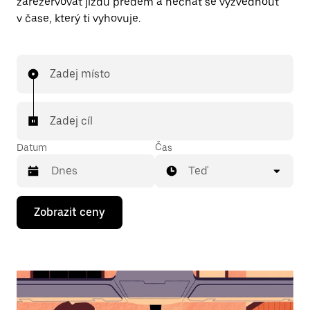
zarezervovat jízdu předem a nechat se vyzvednout
v čase, který ti vyhovuje.
Zadej místo
Zadej cíl
Datum
Čas
Teď
Stisknutím
Zobrazit ceny
klávesy
se
šipkou
dolů
otevřeš
kalendář
a můžeš
vybrat